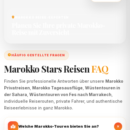
Reise mit Zuversicht
HÄUFIG GESTELLTE FRAGEN
Marokko Stars Reisen
FAQ
Finden Sie professionelle Antworten über unsere
Marokko
Privatreisen
,
Marokko Tagesausflüge
,
Wüstentouren in
der Sahara
,
Wüstentouren von Fes nach Marrakech
,
individuelle Reiserouten, private Fahrer, und authentische
Reiseerlebnisse in ganz Marokko.
Welche Marokko-Touren bieten Sie an?
Marokko Stars Reisen
bietet professionelle
Marokko
Privatreisen
, Sahara-Wüstentouren, kaiserliche
Stadtrundfahrten, Marokko-Tagesausflüge,
Chefchaouen-Touren, Ausflüge ins Atlasgebirge und