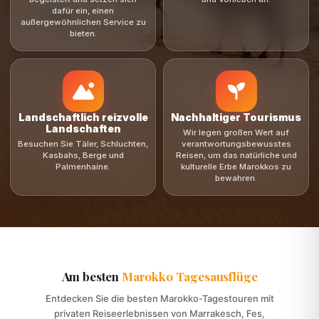
Landschaftlich reizvolle
Nachhaltiger Tourismus
Landschaften
Wir legen großen Wert auf
Besuchen Sie Täler, Schluchten,
verantwortungsbewusstes
Kasbahs, Berge und
Reisen, um das natürliche und
Palmenhaine.
kulturelle Erbe Marokkos zu
bewahren.
Am besten
Marokko Tagesausflüge
Entdecken Sie die besten Marokko-Tagestouren mit
privaten Reiseerlebnissen von Marrakesch, Fes,
Casablanca, Agadir und Ouarzazate zu Wasserfällen,
Bergen, Tälern, Kasbahs, Küstenstädten und
authentischer marokkanischer Kultur.