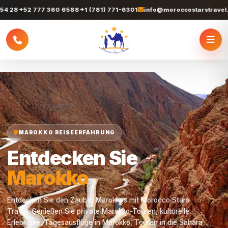
7 360 6588
+1 (781) 771-6301
info@moroccostarstravel.com
+212 61
MAROKKO REISEERFAHRUNG
Entdecken Sie
Marokko
Entdecken Sie den Zauber Marokkos mit Morocco Stars
Travel. Genießen Sie private Marokko-Touren, kulturelle
Erlebnisse, Tagesausflüge in Marokko, Touren in die Sahara