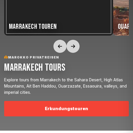
OUARZAZATE TOUREN
FES T
MAROKKO PRIVATREISEN
Erkundungstouren
Tripadvisor-Bewertungen
Was sagen unsere Reisenden