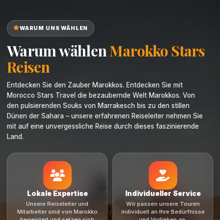
Warum wählen
Marokko Stars
Reisen
Entdecken Sie den Zauber Marokkos. Entdecken Sie mit
Morocco Stars Travel die bezaubernde Welt Marokkos. Von
den pulsierenden Souks von Marrakesch bis zu den stillen
Dünen der Sahara – unsere erfahrenen Reiseleiter nehmen Sie
mit auf eine unvergessliche Reise durch dieses faszinierende
Land.
Lokale Expertise
Individueller Service
Unsere Reiseleiter und
Wir passen unsere Touren
Mitarbeiter sind von Marokko
individuell an Ihre Bedürfnisse
begeistert und setzen sich
und Vorlieben an.
dafür ein, einen
außergewöhnlichen Service zu
bieten.