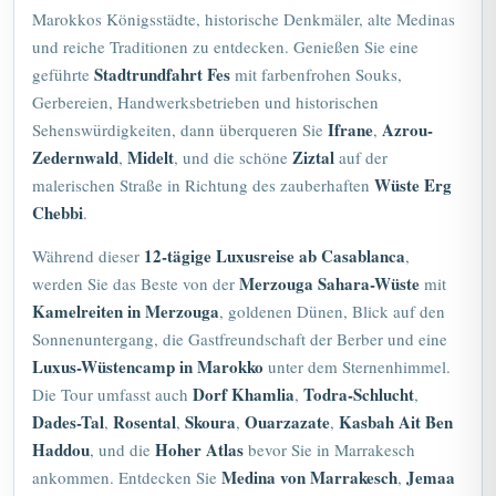
Marokkos Königsstädte, historische Denkmäler, alte Medinas
und reiche Traditionen zu entdecken. Genießen Sie eine
Stadtrundfahrt Fes
geführte
mit farbenfrohen Souks,
Gerbereien, Handwerksbetrieben und historischen
Ifrane
Azrou-
Sehenswürdigkeiten, dann überqueren Sie
,
Zedernwald
Midelt
Ziztal
,
, und die schöne
auf der
Wüste Erg
malerischen Straße in Richtung des zauberhaften
Chebbi
.
12-tägige Luxusreise ab Casablanca
Während dieser
,
Merzouga Sahara-Wüste
werden Sie das Beste von der
mit
Kamelreiten in Merzouga
, goldenen Dünen, Blick auf den
Sonnenuntergang, die Gastfreundschaft der Berber und eine
Luxus-Wüstencamp in Marokko
unter dem Sternenhimmel.
Dorf Khamlia
Todra-Schlucht
Die Tour umfasst auch
,
,
Dades-Tal
Rosental
Skoura
Ouarzazate
Kasbah Ait Ben
,
,
,
,
Haddou
Hoher Atlas
, und die
bevor Sie in Marrakesch
Medina von Marrakesch
Jemaa
ankommen. Entdecken Sie
,