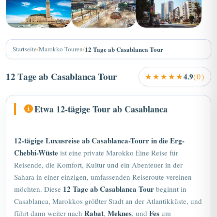
+3
Startseite
/
Marokko Touren
/
12 Tage ab Casablanca Tour
12 Tage ab Casablanca Tour
★★★★★
4.9
(0)
Etwa 12-tägige Tour ab Casablanca
12-tägige Luxusreise ab
Casablanca-Tour
r in die Erg-
Chebbi-Wüste
ist eine private
Marokko
Eine Reise für
Reisende, die Komfort, Kultur und ein Abenteuer in der
Sahara in einer einzigen, umfassenden Reiseroute vereinen
12 Tage ab Casablanca Tour
möchten. Diese
beginnt in
Casablanca, Marokkos größter Stadt an der Atlantikküste, und
Rabat
Meknes
Fes
führt dann weiter nach
,
, und
um