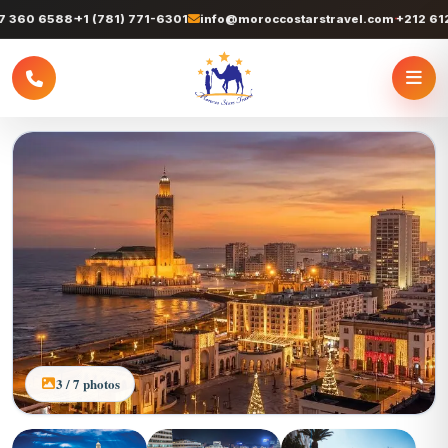
 6588
+1 (781) 771-6301
info@moroccostarstravel.com
+212 612 776 