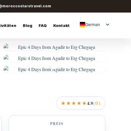
@moroccostarstravel.com
German
ivitäten
Blog
FAQ
Kontakt
English
Spanish
Italian
+4
★★★★★
(0)
4.9
PREIS