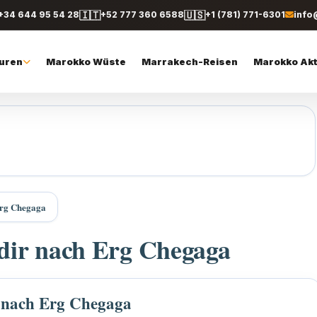
🇮🇹
🇺🇸
+34 644 95 54 28
+52 777 360 6588
+1 (781) 771-6301
info
uren
Marokko Wüste
Marrakech-Reisen
Marokko Akt
Erg Chegaga
dir nach Erg Chegaga
r nach Erg Chegaga