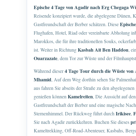
Epische 4 Tage von Agadir nach Erg Chegaga W
Reisende konzipiert wurde, die abgelegene Dünen, K
Epische
Gastfreundschaft der Berber schätzen. Diese
Flughafen, Hotel, Riad oder vereinbarte Abholung inb
Marokkos, die für ihre traditionellen Souks, ocker
Kasbah Ait Ben Haddou
ist. Weiter in Richtung
, e
Ouarzazate
, dem Tor zur Wüste und der Filmhaupts
4 Tage
Tour durch die Wüste von 
Während dieser
Mhamid
, Auf dem Weg dorthin sehen Sie Palmenha
aus fahren Sie abseits der Straße zu den abgelegen
Kamelreiten
genießen können
, Die Aussicht auf den
Gastfreundschaft der Berber und eine magische Nach
Irikisee
F
Sternenhimmel. Der Rückweg führt durch
,
pr
Sie nach Agadir zurückkehren. Buchen Sie dieses
Kameltrekking, Off-Road-Abenteuer, Kasbahs, Berge,