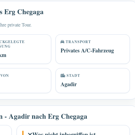
bis Erg Chegaga
hre private Tour.
CKGELEGTE
TRANSPORT
NUNG
Privates A/C-Fahrzeug
 km
 VON
STADT
Agadir
fen - Agadir nach Erg Chegaga
Was nicht inbegriffen ist