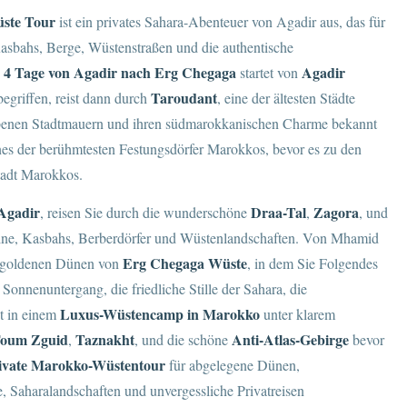
üste Tour
ist ein privates Sahara-Abenteuer von Agadir aus, das für
asbahs, Berge, Wüstenstraßen und die authentische
 4 Tage von Agadir nach Erg Chegaga
Agadir
startet von
Taroudant
egriffen, reist dann durch
, eine der ältesten Städte
farbenen Stadtmauern und ihren südmarokkanischen Charme bekannt
ines der berühmtesten Festungsdörfer Marokkos, bevor es zu den
tadt Marokkos.
Agadir
Draa-Tal
Zagora
, reisen Sie durch die wunderschöne
,
, und
ine, Kasbahs, Berberdörfer und Wüstenlandschaften. Von Mhamid
Erg Chegaga Wüste
en goldenen Dünen von
, in dem Sie Folgendes
 Sonnenuntergang, die friedliche Stille der Sahara, die
Luxus-Wüstencamp in Marokko
t in einem
unter klarem
oum Zguid
Taznakht
Anti-Atlas-Gebirge
,
, und die schöne
bevor
ivate Marokko-Wüstentour
für abgelegene Dünen,
 Saharalandschaften und unvergessliche Privatreisen