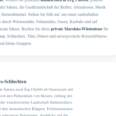
der Sahara, die Gastfreundschaft der Berber, Abendessen, Musik
 Sternenhimmel. Stehen Sie früh auf, um einen zauberhaften
 durch Wüstenstädte, Palmentäler, Oasen, Kasbahs und auf
private Marokko-Wüstentour
zate fahren. Buchen Sie diese
für
mp, Schluchten, Täler, Dünen und unvergessliche Reiseerlebnisse,
und kleine Gruppen.
es-Schluchten
ie Sahara nach Erg Chebbi ab Ouarzazate mit
urch den Palmenhain von Skoura, entlang der
h die wunderschöne Landschaft Südmarokkos.
r ihre dramatischen Klippen, Felsformationen
e unterwegs Fotostopps, Ausblicke auf die