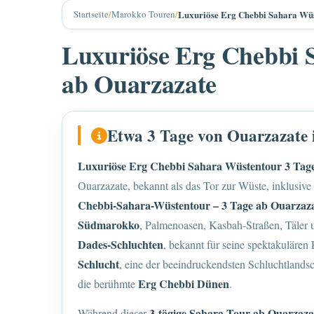
Startseite
/
Marokko Touren
/
Luxuriöse Erg Chebbi Sahara Wüs
Luxuriöse Erg Chebbi 
ab Ouarzazate
Etwa 3 Tage von Ouarzazate 
Luxuriöse Erg Chebbi Sahara Wüstentour 3 Tag
Ouarzazate, bekannt als das Tor zur Wüste, inklusi
Chebbi-Sahara-Wüstentour – 3 Tage ab Ouarzaz
Südmarokko
, Palmenoasen, Kasbah-Straßen, Täler
Dades-Schluchten
, bekannt für seine spektakuläre
Schlucht
, eine der beeindruckendsten Schluchtlands
Erg Chebbi Dünen
die berühmte
.
3-tägige Sahara-Tour ab Ouarzaza
Während dieser