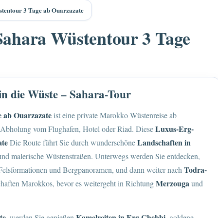
tentour 3 Tage ab Ouarzazate
Sahara Wüstentour 3 Tage
in die Wüste – Sahara-Tour
e ab Ouarzazate
ist eine private
Marokko
Wüstenreise ab
Luxus-Erg-
ve Abholung vom Flughafen, Hotel oder Riad. Diese
ate
Landschaften in
Die Route führt Sie durch wunderschöne
 und malerische Wüstenstraßen. Unterwegs werden Sie entdecken,
Todra-
n Felsformationen und Bergpanoramen, und dann weiter nach
Merzouga
chaften Marokkos, bevor es weitergeht in Richtung
und
te
Kamelreiten in Erg Chebbi
, werden Sie genießen
, goldene