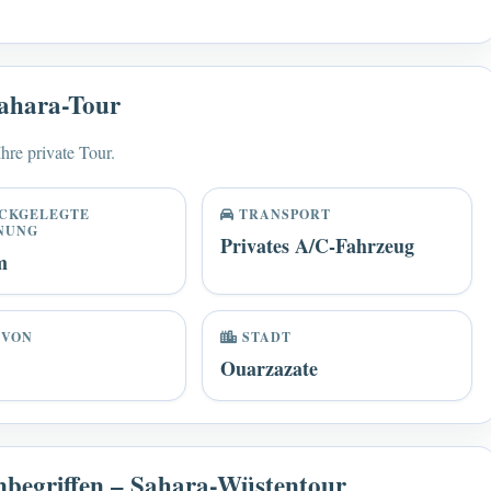
Sahara-Tour
hre private Tour.
CKGELEGTE
TRANSPORT
NUNG
Privates A/C-Fahrzeug
m
 VON
STADT
Ouarzazate
 inbegriffen – Sahara-Wüstentour