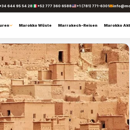
+34 644 95 54 28
+52 777 360 6588
+1 (781) 771-6301
info@mo
uren
Marokko Wüste
Marrakech-Reisen
Marokko Akt