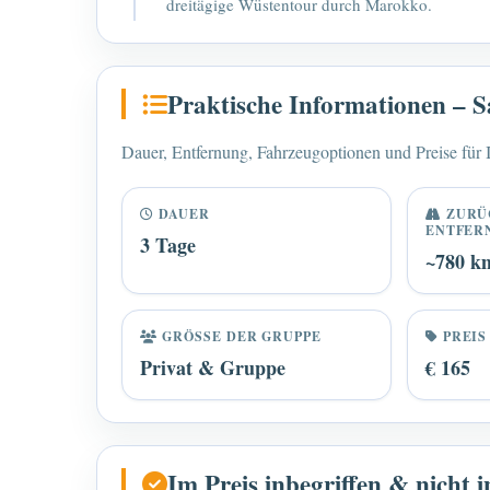
dreitägige Wüstentour durch Marokko.
Praktische Informationen – 
Dauer, Entfernung, Fahrzeugoptionen und Preise für I
DAUER
ZURÜ
ENTFER
3 Tage
~780 k
GRÖSSE DER GRUPPE
PREIS
Privat & Gruppe
€ 165
Im Preis inbegriffen & nicht