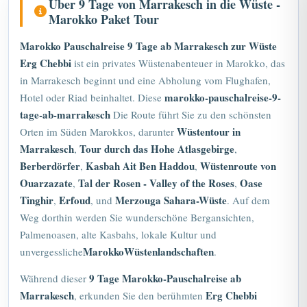
Marokko Paket Tour
Marokko Pauschalreise 9 Tage ab
Marrakesch
zur Wüste
Erg Chebbi
ist ein privates Wüstenabenteuer in Marokko, das
in Marrakesch beginnt und eine Abholung vom Flughafen,
marokko-pauschalreise-9-
Hotel oder Riad beinhaltet. Diese
tage-ab-marrakesch
Die Route führt Sie zu den schönsten
Wüstentour in
Orten im Süden Marokkos, darunter
Marrakesch
Tour durch das Hohe Atlasgebirge
,
,
Berberdörfer
Kasbah Ait Ben Haddou
Wüstenroute von
,
,
Ouarzazate
Tal der Rosen - Valley of the Roses
Oase
,
,
Tinghir
Erfoud
Merzouga Sahara-Wüste
,
, und
. Auf dem
Weg dorthin werden Sie wunderschöne Bergansichten,
Palmenoasen, alte Kasbahs, lokale Kultur und
Marokko
Wüstenlandschaften
unvergessliche
.
9 Tage Marokko-Pauschalreise ab
Während dieser
Marrakesch
Erg Chebbi
, erkunden Sie den berühmten
Dünen
Kamelreiten in Merzouga
mit
, Blick auf den