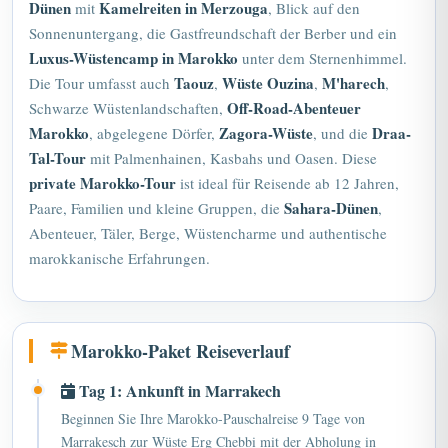
Sonnenuntergang, die Gastfreundschaft der Berber und ein
Luxus-Wüstencamp in Marokko
unter dem Sternenhimmel.
Taouz
Wüste Ouzina
M'harech
Die Tour umfasst auch
,
,
,
Off-Road-Abenteuer
Schwarze Wüstenlandschaften,
Marokko
Zagora-Wüste
Draa-
, abgelegene Dörfer,
, und die
Tal-Tour
mit Palmenhainen, Kasbahs und Oasen. Diese
private Marokko-Tour
ist ideal für Reisende ab 12 Jahren,
Sahara-Dünen
Paare, Familien und kleine Gruppen, die
,
Abenteuer, Täler, Berge, Wüstencharme und authentische
marokkanische Erfahrungen.
Marokko-Paket Reiseverlauf
Tag 1: Ankunft in Marrakech
Beginnen Sie Ihre Marokko-Pauschalreise 9 Tage von
Marrakesch zur Wüste Erg Chebbi mit der Abholung in
Marrakesch. Treffen Sie Ihren Fahrer am Flughafen, Hotel,