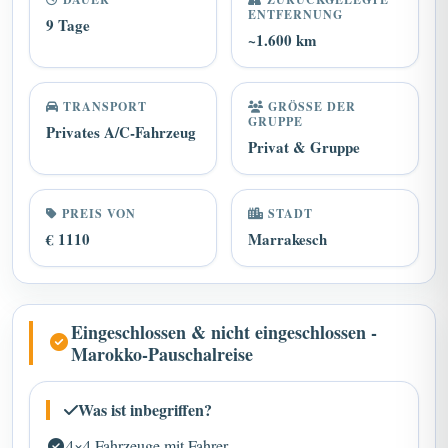
9 Tage
~1.600 km
TRANSPORT
GRÖSSE DER G
RUPPE
Privates A/C-Fahrzeug
Privat & Gruppe
PREIS VON
STADT
€ 1110
Marrakesch
Eingeschlossen & nicht eingeschlossen -
Marokko-Pauschalreise
Was ist inbegriffen?
4×4 Fahrzeuge mit Fahrer.