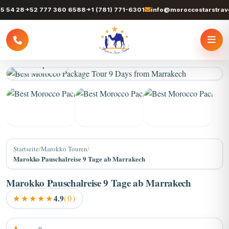
28
+52 777 360 6588
+1 (781) 771-6301
info@moroccostarstravel.co
+3
Startseite
/
Marokko Touren
/
Marokko Pauschalreise 9 Tage ab Marrakech
Marokko Pauschalreise 9 Tage ab Marrakech
★★★★★
4.9
(0)
Über 9 Tage von Marrakesch in die Wüste -