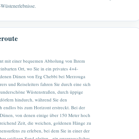
Wüstenerlebnisse.
eroute
nt mit einer bequemen Abholung von Ihrem
inbarten Ort, wo Sie in ein privates 4×4-
oldenen Dünen von Erg Chebbi bei Merzouga
ers und Reiseleiters fahren Sie durch eine sich
wunderschöne Wüstenstraßen, durch üppige
rdörfern hindurch, während Sie den
h endlos bis zum Horizont erstreckt. Bei der
Dünen, von denen einige über 150 Meter hoch
sreichend Zeit, die weichen, goldenen Hänge zu
nsurfens zu erleben, bei dem Sie in einer der
er seidigen Sand gleiten - ein unvergessliches