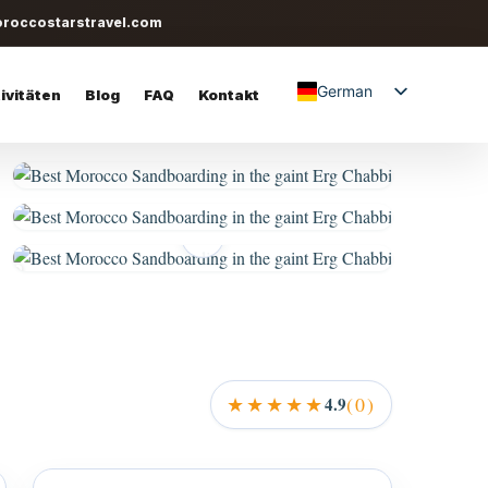
roccostarstravel.com
German
ivitäten
Blog
FAQ
Kontakt
English
Spanish
Italian
+2
★★★★★
(0)
4.9