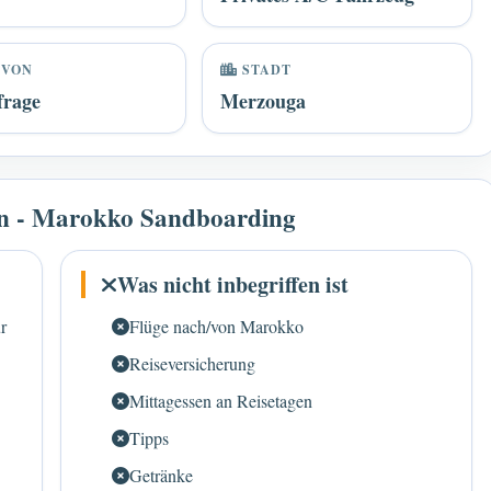
 VON
STADT
frage
Merzouga
fen - Marokko Sandboarding
Was nicht inbegriffen ist
r
Flüge nach/von Marokko
Reiseversicherung
Mittagessen an Reisetagen
Tipps
Getränke