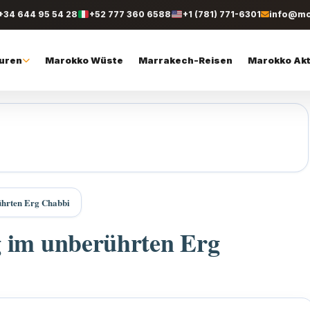
+34 644 95 54 28
+52 777 360 6588
+1 (781) 771-6301
info@mo
uren
Marokko Wüste
Marrakech-Reisen
Marokko Akt
hrten Erg Chabbi
 im unberührten Erg