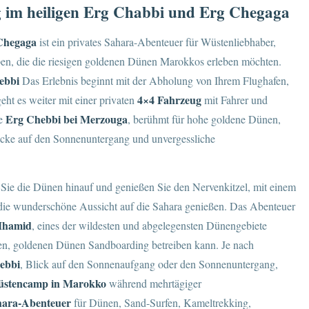
im heiligen Erg Chabbi und Erg Chegaga
Chegaga
ist ein privates Sahara-Abenteuer für Wüstenliebhaber,
pen, die die riesigen goldenen Dünen Marokkos erleben möchten.
ebbi
Das Erlebnis beginnt mit der Abholung von Ihrem Flughafen,
4×4 Fahrzeug
eht es weiter mit einer privaten
mit Fahrer und
Erg Chebbi bei Merzouga
ie
, berühmt für hohe goldene Dünen,
licke auf den Sonnenuntergang und unvergessliche
 Sie die Dünen hinauf und genießen Sie den Nervenkitzel, mit einem
die wunderschöne Aussicht auf die Sahara genießen. Das Abenteuer
Mhamid
, eines der wildesten und abgelegensten Dünengebiete
en, goldenen Dünen Sandboarding betreiben kann. Je nach
ebbi
, Blick auf den Sonnenaufgang oder den Sonnenuntergang,
üstencamp in
Marokko
während mehrtägiger
hara-Abenteuer
für Dünen, Sand-Surfen, Kameltrekking,